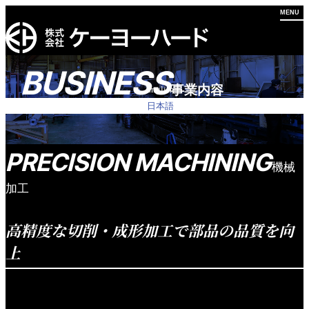
BUSINESS
事業内容
English
ホーム
日本語
選ばれる理由
PRECISION MACHINING
機械
加工
会社紹介
高精度な切削・成形加工で部品の品質を向
会社案内
事業内容
地球環境への取り組み
上
労働環境への取り組み
事業内容
設備紹介
硬質クロムめっき･部分めっき
ケーヨーハードでは、旋盤加工・フライス加工・ボール盤加