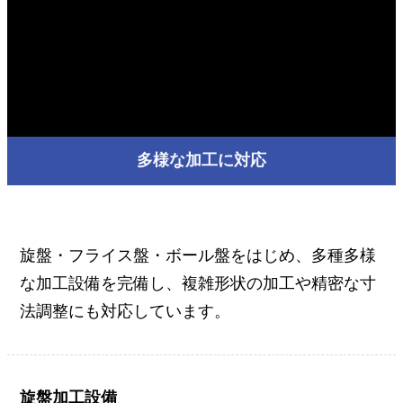
円筒研削
工を中心とした機械加工を提供しています。
精密部品から大型部品まで対応可能な設備を完備し、多様な
バフ研磨
採用情報
形状・サイズの加工ニーズに対応します。
バーチカル研磨
切削加工、穴あけ・溝加工だけでなく、溶接・溶断処理まで
機械加工
幅広く対応ます。
納品事例
お問い合わせ
よくあるご質問
多様な加工に対応
旋盤・フライス盤・ボール盤をはじめ、多種多様
な加工設備を完備し、複雑形状の加工や精密な寸
法調整にも対応しています。
旋盤加工設備